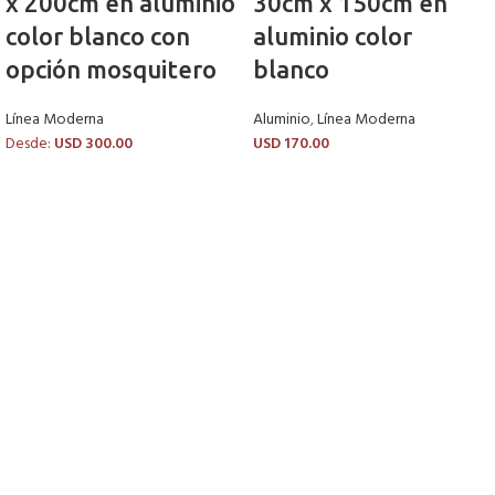
x 200cm en aluminio
30cm x 150cm en
color blanco con
aluminio color
opción mosquitero
blanco
Línea Moderna
Aluminio
,
Línea Moderna
Desde:
USD
300.00
USD
170.00