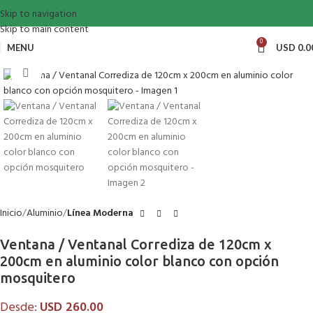
Skip to navigation
Skip to main content
0
MENU
USD
0.0
Click to enlarge
Inicio
Aluminio
Línea Moderna
Ventana / Ventanal Corrediza de 120cm x
200cm en aluminio color blanco con opción
mosquitero
Desde:
USD
260.00