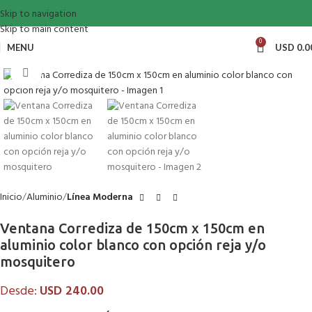
Skip to navigation
Skip to main content
0
MENU
USD
0.0
Click to enlarge
Inicio
Aluminio
Línea Moderna
Ventana Corrediza de 150cm x 150cm en
aluminio color blanco con opción reja y/o
mosquitero
Desde:
USD
240.00