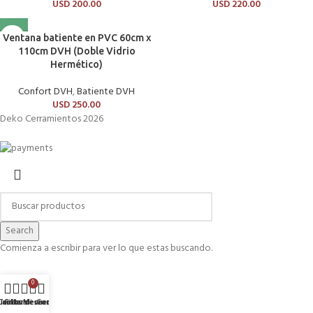
USD
200.00
USD
220.00
Ventana batiente en PVC 60cm x
110cm DVH (Doble Vidrio
Hermético)
Confort DVH
,
Batiente DVH
USD
250.00
Deko Cerramientos 2026
Search
Comienza a escribir para ver lo que estas buscando.
0
tículos deseados
ienda
Carrito de Compras
Filters
Mi cuenta