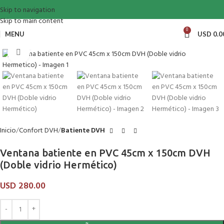
Skip to navigation
Skip to main content
0
MENU
USD
0.0
Click to enlarge
Inicio
Confort DVH
Batiente DVH
Ventana batiente en PVC 45cm x 150cm DVH
(Doble vidrio Hermético)
USD
280.00