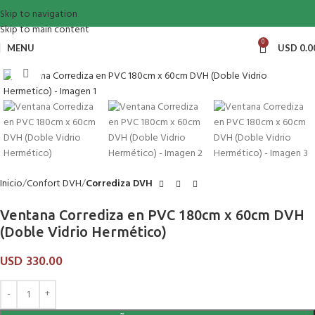
Skip to navigation
Skip to main content
0
MENU
USD
0.0
Click to enlarge
Inicio
Confort DVH
Corrediza DVH
Ventana Corrediza en PVC 180cm x 60cm DVH
(Doble Vidrio Hermético)
USD
330.00