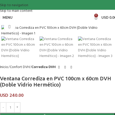
Skip to navigation
Skip to main content
0
MENU
USD
0.0
Click to enlarge
Inicio
Confort DVH
Corrediza DVH
Ventana Corrediza en PVC 100cm x 60cm DVH
(Doble Vidrio Hermético)
USD
240.00