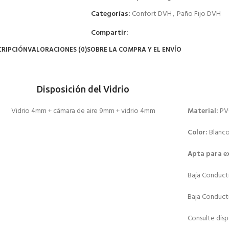
Categorías:
Confort DVH
,
Paño Fijo DVH
Compartir:
CRIPCIÓN
VALORACIONES (0)
SOBRE LA COMPRA Y EL ENVÍO
Disposición del Vidrio
Vidrio 4mm + cámara de aire 9mm + vidrio 4mm
Material:
PV
Color:
Blanc
Apta para ex
Baja Conduct
Baja Conducti
Consulte disp