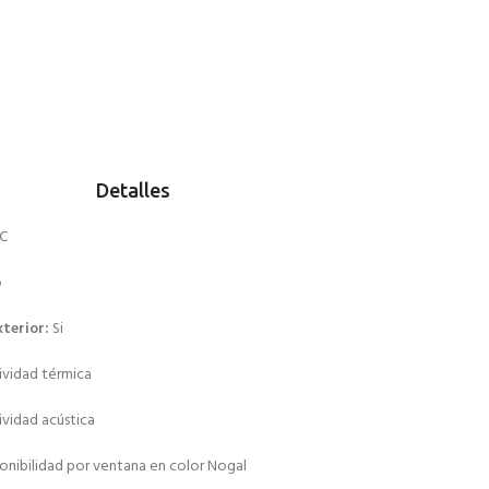
Detalles
C
o
terior:
Si
ividad térmica
vidad acústica
onibilidad por ventana en color Nogal