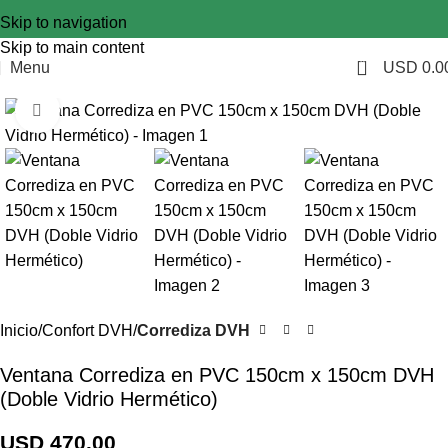
Skip to navigation
Skip to main content
0
Menu
USD
0.0
Click to enlarge
Inicio
Confort DVH
Corrediza DVH
Ventana Corrediza en PVC 150cm x 150cm DVH
(Doble Vidrio Hermético)
USD
470.00