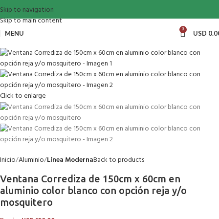
Skip to navigation
Skip to main content
0
MENU
USD
0.0
Click to enlarge
Inicio
Aluminio
Línea Moderna
Back to products
Ventana Corrediza de 150cm x 60cm en
aluminio color blanco con opción reja y/o
mosquitero