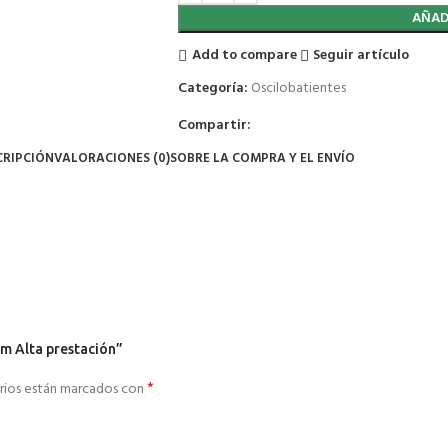
AÑAD
Add to compare
Seguir artículo
Categoría:
Oscilobatientes
Compartir:
CRIPCIÓN
VALORACIONES (0)
SOBRE LA COMPRA Y EL ENVÍO
cm Alta prestación”
*
rios están marcados con