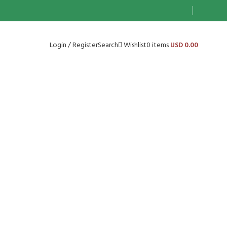
Login / Register
Search
0
items
USD
0.00
Wishlist