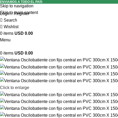
ENVIAMOS A TODO EL PAÍS
Skip to navigation
Skip to main content
Login / Register
Search
Wishlist
0
items
USD
0.00
Menu
0
items
USD
0.00
Click to enlarge