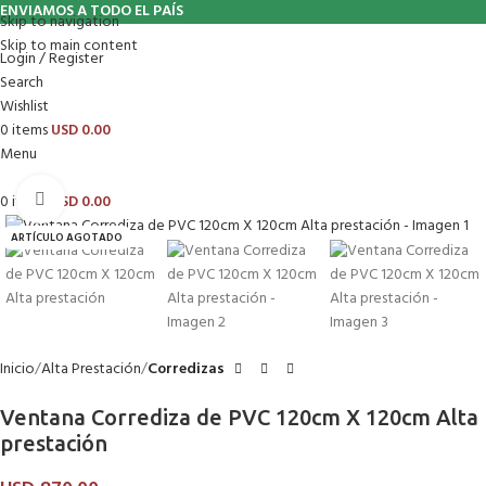
ENVIAMOS A TODO EL PAÍS
Skip to navigation
Skip to main content
Login / Register
Search
Wishlist
0
items
USD
0.00
Menu
Click to enlarge
0
items
USD
0.00
ARTÍCULO AGOTADO
Inicio
Alta Prestación
Corredizas
Ventana Corrediza de PVC 120cm X 120cm Alta
prestación