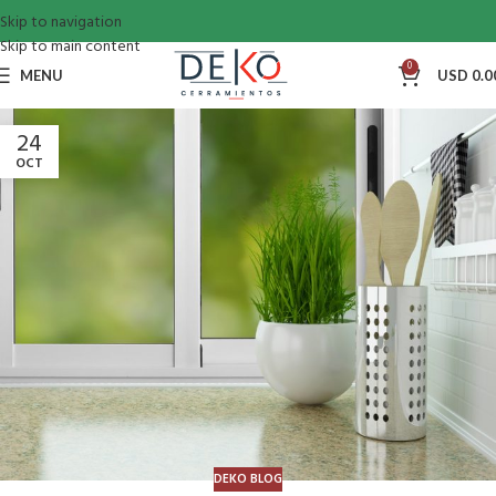
Skip to navigation
Skip to main content
0
MENU
USD
0.0
24
OCT
DEKO BLOG