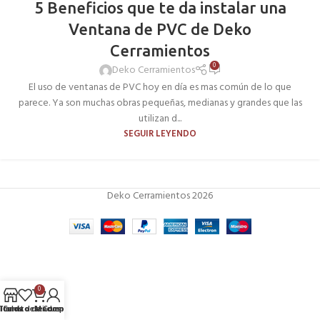
5 Beneficios que te da instalar una
Ventana de PVC de Deko
Cerramientos
0
Deko Cerramientos
El uso de ventanas de PVC hoy en día es mas común de lo que
parece. Ya son muchas obras pequeñas, medianas y grandes que las
utilizan d...
SEGUIR LEYENDO
Deko Cerramientos 2026
0
tículos deseados
Tienda
Carrito de Compras
Mi cuenta