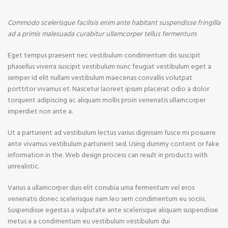
Commodo scelerisque facilisis enim ante habitant suspendisse fringilla
ad a primis malesuada curabitur ullamcorper tellus fermentum.
Eget tempus praesent nec vestibulum condimentum dis suscipit
phasellus viverra suscipit vestibulum nunc feugiat vestibulum eget a
semper id elit nullam vestibulum maecenas convallis volutpat
porttitor vivamus et. Nascetur laoreet ipsum placerat odio a dolor
torquent adipiscing ac aliquam mollis proin venenatis ullamcorper
imperdiet non ante a.
Ut a parturient ad vestibulum lectus varius dignissim fusce mi posuere
ante vivamus vestibulum parturient sed. Using dummy content or fake
information in the. Web design process can result in products with
unrealistic.
Varius a ullamcorper duis elit conubia urna fermentum vel eros
venenatis donec scelerisque nam leo sem condimentum eu sociis.
Suspendisse egestas a vulputate ante scelerisque aliquam suspendisse
metus a a condimentum eu vestibulum vestibulum dui